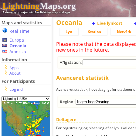
Lightning
Maps.org
A community project with free lightning maps and apps
Oceania
Maps and statistics
Live lynkort
Real Time
Lyn
Station
Netv?rk
Europa
Please note that the data displaye
Oceania
new ones in the future.
America
Information
V?lg station:
Apps
About
Avanceret statistik
For Participants
Log ind
Avanceret statistik, hovedsagligt for stationens 
Region:
Deltagere
For registrering og placering af et lyn, skal d