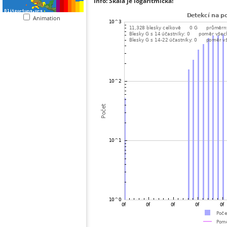
Info: Škála je logaritmická!
Animation