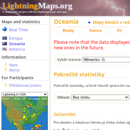
Lightning
Maps.org
A community project with free lightning maps and apps
Oceania
Maps and statistics
Mapy blesků v reá
Real Time
Blesky
Stanice
Síť
Evropa
Please note that the data displaye
Oceania
new ones in the future.
America
Information
Výběr stanice:
Apps
About
Pokročilé statistiky
For Participants
Přihlašovací jméno
Pokročilé statistiky, určené hlavně správcům st
Oblast:
Zúčastnění
Pro detekci a lokalizaci blesku je třeba získat si