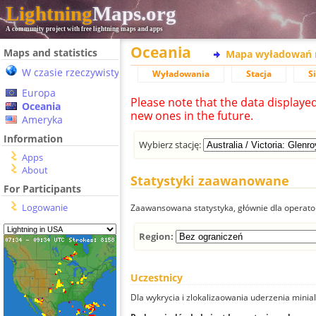
Lightning
Maps.org
A community project with free lightning maps and apps
Oceania
Maps and statistics
Mapa wyładowań 
W czasie rzeczywistym
Wyładowania
Stacja
S
Europa
Please note that the data displaye
Oceania
new ones in the future.
Ameryka
Information
Wybierz stację:
Apps
About
Statystyki zaawanowane
For Participants
Logowanie
Zaawansowana statystyka, głównie dla operator
Region:
Uczestnicy
Dla wykrycia i zlokalizaowania uderzenia minial