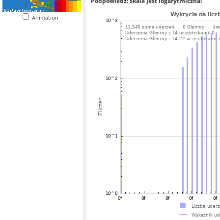
Podpowiedź: skala jest logarytmiczna!
Animation