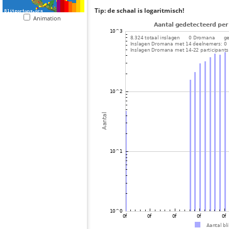
Tip: de schaal is logaritmisch!
Animation