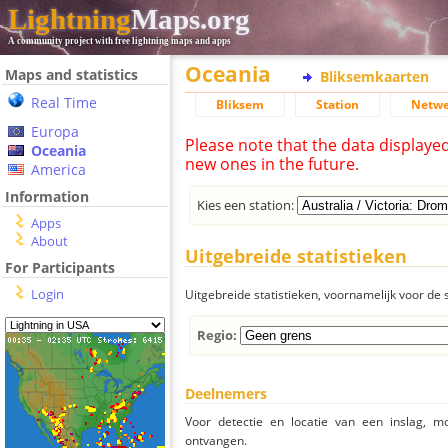
Lightning
Maps.org
A community project with free lightning maps and apps
Oceania
Maps and statistics
Bliksemkaarten
Real Time
Bliksem
Station
Netwe
Europa
Please note that the data displaye
Oceania
new ones in the future.
America
Information
Kies een station:
Apps
About
Uitgebreide statistieken
For Participants
Login
Uitgebreide statistieken, voornamelijk voor de s
Regio:
Deelnemers
Voor detectie en locatie van een inslag, 
ontvangen.