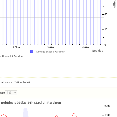
virzes attīstība laikā.
ax: