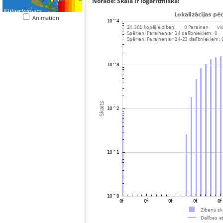
Norāde: Skala ir logaritmiska!
Animation