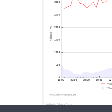
tulkojis Edgars Bušs