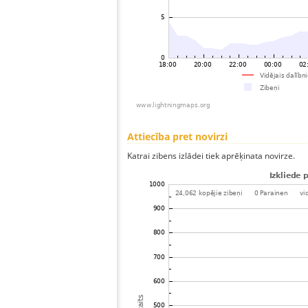
Attiecība pret novirzi
Katrai zibens izlādei tiek aprēķinata novirze.