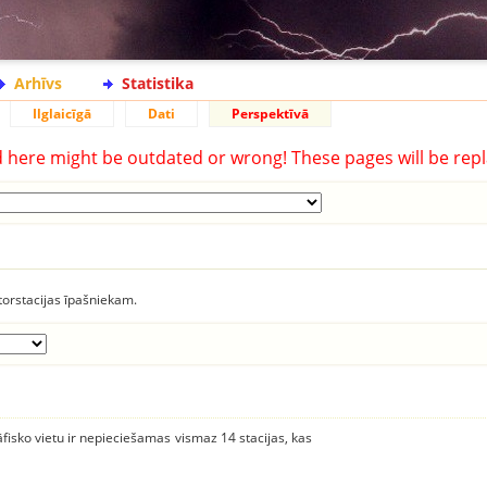
Arhīvs
Statistika
Ilglaicīgā
Dati
Perspektīvā
d here might be outdated or wrong! These pages will be repl
torstacijas īpašniekam.
āfisko vietu ir nepieciešamas vismaz 14 stacijas, kas