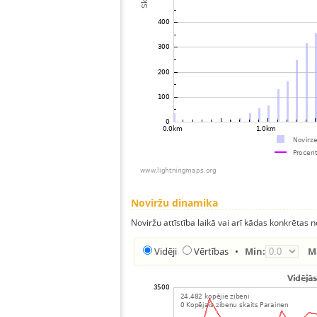
Noviržu dinamika
Noviržu attīstība laikā vai arī kādas konkrētas no
Vidēji
Vērtības
•
Min:
M