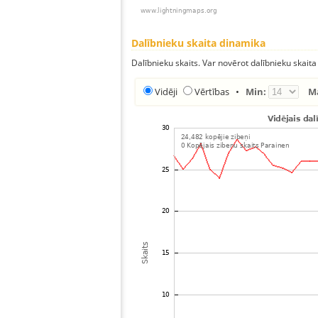
Dalībnieku skaita dinamika
Dalībnieku skaits. Var novērot dalībnieku skaita
Vidēji
Vērtības
•
Min:
M