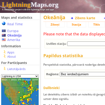
Lightning
Maps.org
A community project with free lightning maps and apps
Okeānija
Maps and statistics
Zibens karte
Real Time
Zibeņi
Stacija
Tīkls
Europa
Please note that the data displaye
Okeānija
Amerika
Izvēlies staciju:
Information
Apps
Papildus statistika
About
For Participants
Perspektīvā statistika, pārsvarā noderīga detek
Lietotājvārds
Reģions:
Dalībnieki
Lai detektētu zibens izlādi un noteiktu tā ģeogr
uztver doto signālu.