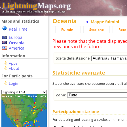
Lightning
Maps.org
A community project with free lightning maps and apps
Oceania
Maps and statistics
Mappe fulmini
Real Time
Fulmini
Stazione
Rete 
Europa
Please note that the data displaye
Oceania
new ones in the future.
America
Information
Scelta della stazione:
Apps
About
Statistiche avanzate
For Participants
Login
Statistiche avanzate che possono essere utili all
Zona:
Partecipazione stazione
For detecting and locating a stroke, a minimum o