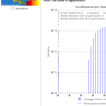
Hint: The scale is logarithmic!
Animation