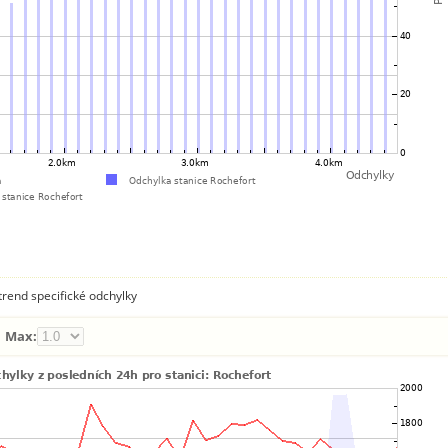
rend specifické odchylky
Max: