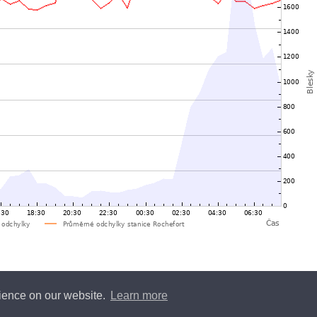
rience on our website.
Learn more
y
Blitzortung.org
and contributors • Blitzortung.org is a free community project •
Conta