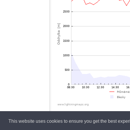
This website uses cookies to ensure you get the best expe
Czech
Lightning data b