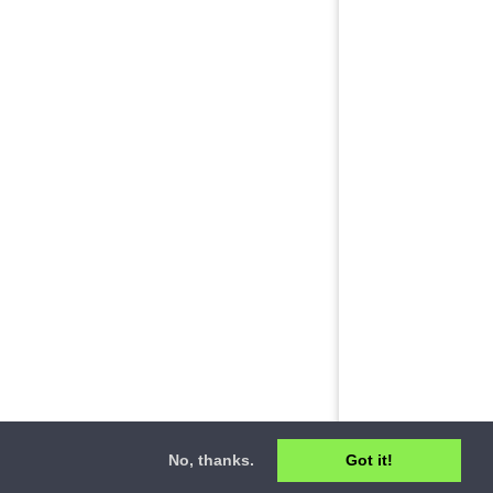
No, thanks.
Got it!
ct
•
Privacy Policy