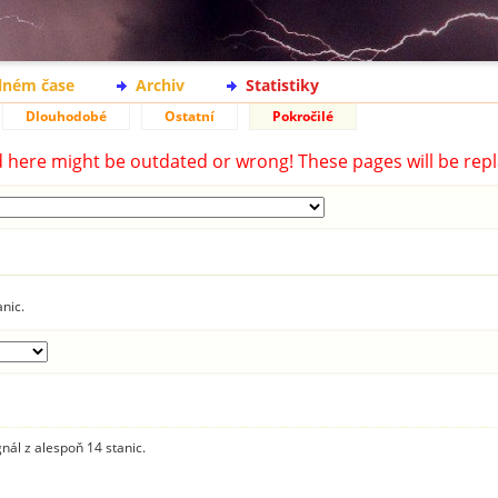
lném čase
Archiv
Statistiky
Dlouhodobé
Ostatní
Pokročilé
d here might be outdated or wrong! These pages will be repl
anic.
gnál z alespoň 14 stanic.