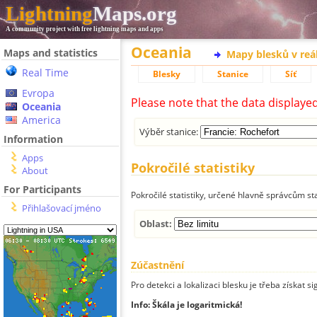
Lightning
Maps.org
A community project with free lightning maps and apps
Oceania
Maps and statistics
Mapy blesků v reá
Real Time
Blesky
Stanice
Síť
Evropa
Please note that the data displaye
Oceania
America
Výběr stanice:
Information
Apps
Pokročilé statistiky
About
For Participants
Pokročilé statistiky, určené hlavně správcům st
Přihlašovací jméno
Oblast:
Zúčastnění
Pro detekci a lokalizaci blesku je třeba získat si
Info: Škála je logaritmická!