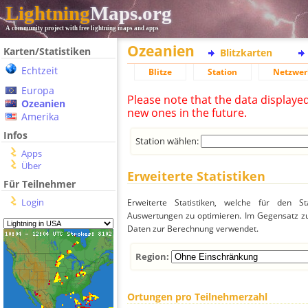
Lightning
Maps.org
A community project with free lightning maps and apps
Ozeanien
Karten/Statistiken
Blitzkarten
Echtzeit
Blitze
Station
Netzwer
Europa
Please note that the data displaye
Ozeanien
new ones in the future.
Amerika
Infos
Station wählen:
Apps
Über
Erweiterte Statistiken
Für Teilnehmer
Login
Erweiterte Statistiken, welche für den St
Auswertungen zu optimieren. Im Gegensatz zu
Daten zur Berechnung verwendet.
Region:
Ortungen pro Teilnehmerzahl