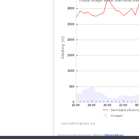
Vertaling Nederlands: Willem
MeteoMoes