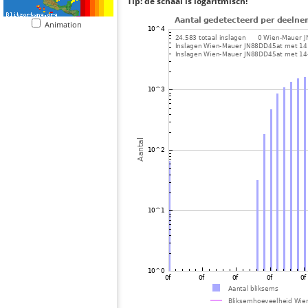
Tip: de schaal is logaritmisch!
Animation