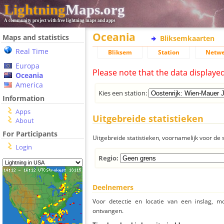
Lightning
Maps.org
A community project with free lightning maps and apps
Oceania
Maps and statistics
Bliksemkaarten
Real Time
Bliksem
Station
Netwe
Europa
Please note that the data displaye
Oceania
America
Kies een station:
Information
Apps
Uitgebreide statistieken
About
For Participants
Uitgebreide statistieken, voornamelijk voor de s
Login
Regio:
Deelnemers
Voor detectie en locatie van een inslag, 
ontvangen.