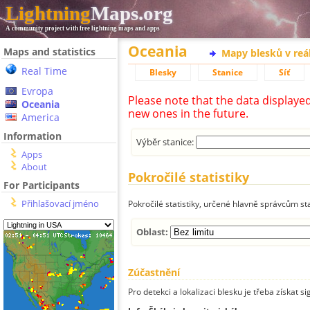
Lightning
Maps.org
A community project with free lightning maps and apps
Oceania
Maps and statistics
Mapy blesků v reá
Real Time
Blesky
Stanice
Síť
Evropa
Please note that the data displaye
Oceania
new ones in the future.
America
Information
Výběr stanice:
Apps
About
Pokročilé statistiky
For Participants
Přihlašovací jméno
Pokročilé statistiky, určené hlavně správcům st
Oblast:
Zúčastnění
Pro detekci a lokalizaci blesku je třeba získat si