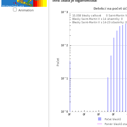
Info: Škála je logaritmická!
Animation