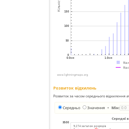
Розвиток відхилень
Розвиток за часом середнього відхилення а
Середньо
Значення
•
Мін: