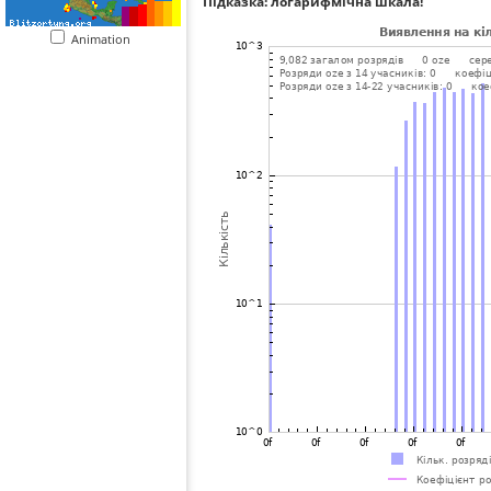
Підказка: логарифмічна шкала!
Animation