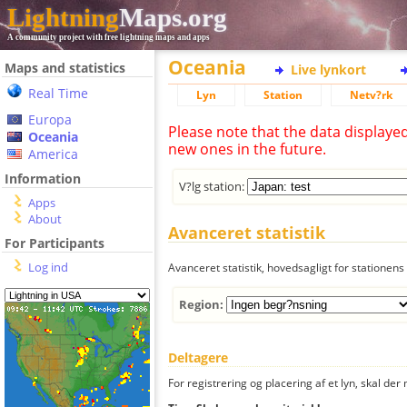
Lightning
Maps.org
A community project with free lightning maps and apps
Oceania
Maps and statistics
Live lynkort
Real Time
Lyn
Station
Netv?rk
Europa
Please note that the data displaye
Oceania
new ones in the future.
America
Information
V?lg station:
Apps
About
Avanceret statistik
For Participants
Log ind
Avanceret statistik, hovedsagligt for stationens 
Region:
Deltagere
For registrering og placering af et lyn, skal d