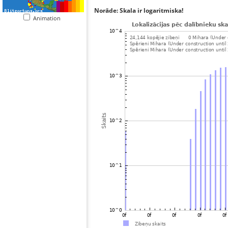
Norāde: Skala ir logaritmiska!
Animation