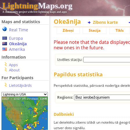
Lightning
Maps.org
A community project with free lightning maps and apps
Okeānija
Maps and statistics
Zibens karte
Real Time
Zibeņi
Stacija
Tīkls
Europa
Please note that the data displaye
Okeānija
new ones in the future.
Amerika
Information
Izvēlies staciju:
Apps
About
Papildus statistika
For Participants
Lietotājvārds
Perspektīvā statistika, pārsvarā noderīga detek
Reģions:
Dalībnieki
Lai detektētu zibens izlādi un noteiktu tā ģeogr
uztver doto signālu.