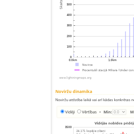
Noviržu dinamika
Noviržu attīstība laikā vai arī kādas konkrētas no
Vidēji
Vērtības
•
Min:
M