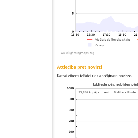
Attiecība pret novirzi
Katrai zibens izlādei tiek aprēķinata novirze.