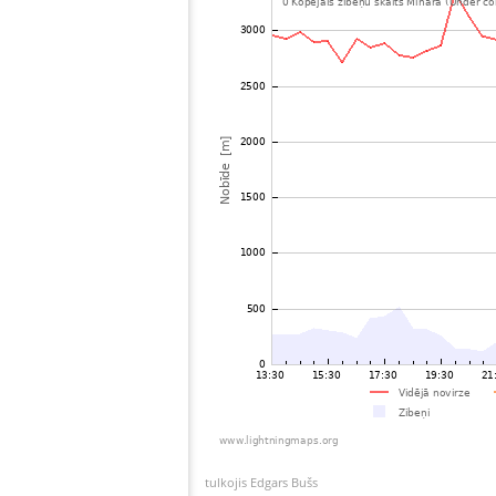
tulkojis Edgars Bušs