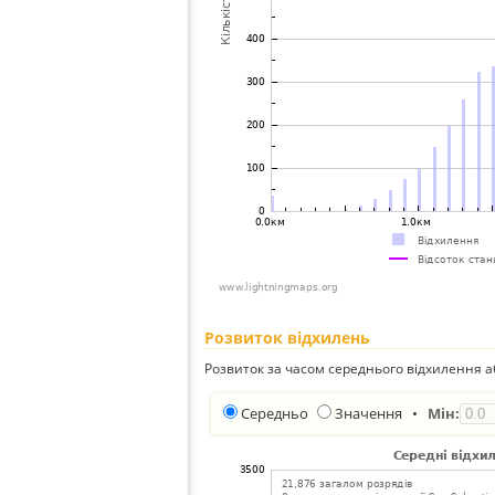
Розвиток відхилень
Розвиток за часом середнього відхилення а
Середньо
Значення
•
Мін: