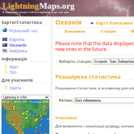
Lightning
Maps.org
A community project with free lightning maps and apps
Океанія
Карти/Статистика
Карта блискавок
Реальний час
Блискавки
Станція
М
Європа
Please note that the data displaye
Океанія
new ones in the future.
Америка
Інформація
Виберіть станцію:
Apps
Про
Розширена статистика
Для учасників
Увійти
Розширена статистика, в основному для опе
Регіон:
Учасники
Для виявлення і локалізації розряду, мінім