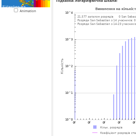
Підказка: логарифмічна шкала!
Animation