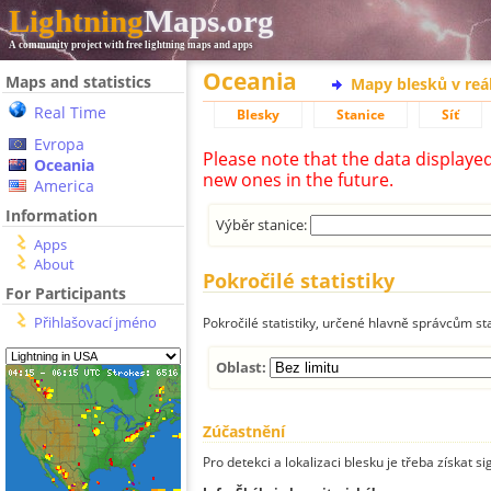
Lightning
Maps.org
A community project with free lightning maps and apps
Oceania
Maps and statistics
Mapy blesků v reá
Real Time
Blesky
Stanice
Síť
Evropa
Please note that the data displaye
Oceania
new ones in the future.
America
Information
Výběr stanice:
Apps
About
Pokročilé statistiky
For Participants
Přihlašovací jméno
Pokročilé statistiky, určené hlavně správcům st
Oblast:
Zúčastnění
Pro detekci a lokalizaci blesku je třeba získat si