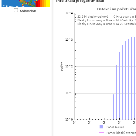
Info: Škála je logaritmická!
Animation