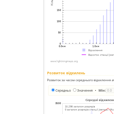
Розвиток відхилень
Розвиток за часом середнього відхилення а
Середньо
Значення
•
Мін: