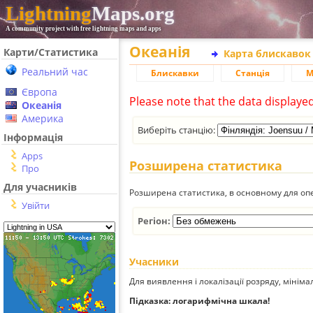
Lightning
Maps.org
A community project with free lightning maps and apps
Океанія
Карти/Статистика
Карта блискавок
Реальний час
Блискавки
Станція
М
Європа
Please note that the data displaye
Океанія
Америка
Виберіть станцію:
Інформація
Apps
Розширена статистика
Про
Для учасників
Розширена статистика, в основному для опе
Увійти
Регіон:
Учасники
Для виявлення і локалізації розряду, мінім
Підказка: логарифмічна шкала!