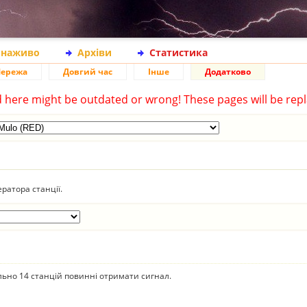
 наживо
Архіви
Статистика
ережа
Довгий час
Інше
Додатково
d here might be outdated or wrong! These pages will be repl
ратора станції.
ально 14 станцій повинні отримати сигнал.