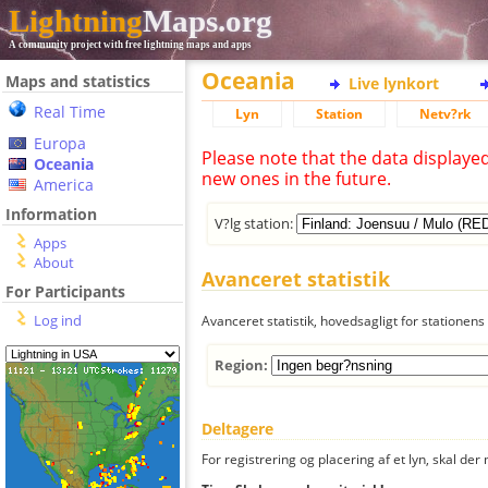
Lightning
Maps.org
A community project with free lightning maps and apps
Oceania
Maps and statistics
Live lynkort
Real Time
Lyn
Station
Netv?rk
Europa
Please note that the data displaye
Oceania
new ones in the future.
America
Information
V?lg station:
Apps
About
Avanceret statistik
For Participants
Log ind
Avanceret statistik, hovedsagligt for stationens 
Region:
Deltagere
For registrering og placering af et lyn, skal d