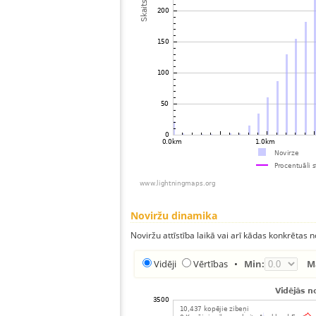
Noviržu dinamika
Noviržu attīstība laikā vai arī kādas konkrētas no
Vidēji
Vērtības
•
Min:
M