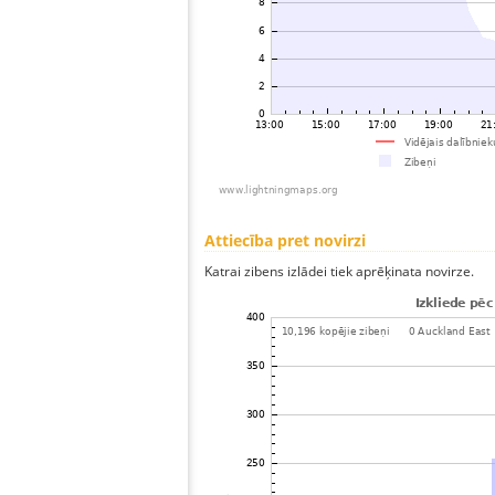
Attiecība pret novirzi
Katrai zibens izlādei tiek aprēķinata novirze.