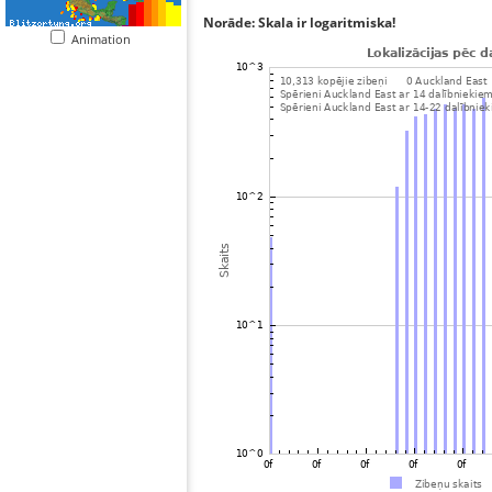
Norāde: Skala ir logaritmiska!
Animation