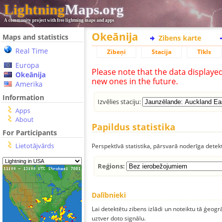
Lightning
Maps.org
A community project with free lightning maps and apps
Okeānija
Maps and statistics
Zibens karte
Real Time
Zibeņi
Stacija
Tīkls
Europa
Please note that the data displaye
Okeānija
new ones in the future.
Amerika
Information
Izvēlies staciju:
Apps
About
Papildus statistika
For Participants
Lietotājvārds
Perspektīvā statistika, pārsvarā noderīga detek
Reģions:
Dalībnieki
Lai detektētu zibens izlādi un noteiktu tā ģeogr
uztver doto signālu.