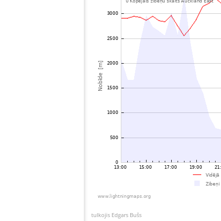
tulkojis Edgars Bušs