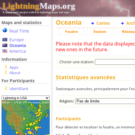
Lightning
Maps.org
A community project with free lightning maps and apps
Oceania
Maps and statistics
Cartes
Arc
Real Time
Foudre
Station
Réseau
Europe
Please note that the data displaye
Oceania
new ones in the future.
America
Information
Choisir une station:
Apps
About
Statistiques avancées
For Participants
Identifiant
Statistiques avancées, principalement pour l'exp
Région:
Participants
Pour détecter et localiser la foudre, un minimum