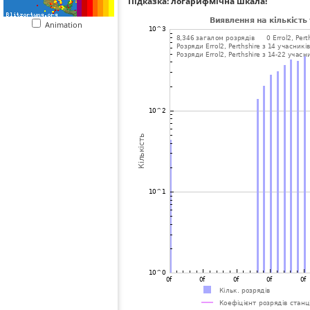
Підказка: логарифмічна шкала!
Animation