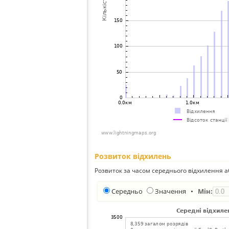
Розвиток відхилень
Розвиток за часом середнього відхилення а
Середньо
Значення
•
Мін: