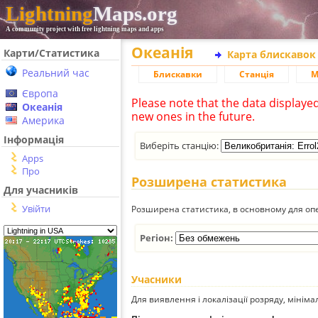
Lightning
Maps.org
A community project with free lightning maps and apps
Океанія
Карти/Статистика
Карта блискавок
Реальний час
Блискавки
Станція
М
Європа
Please note that the data displaye
Океанія
new ones in the future.
Америка
Інформація
Виберіть станцію:
Apps
Про
Розширена статистика
Для учасників
Увійти
Розширена статистика, в основному для опе
Регіон:
Учасники
Для виявлення і локалізації розряду, мінім