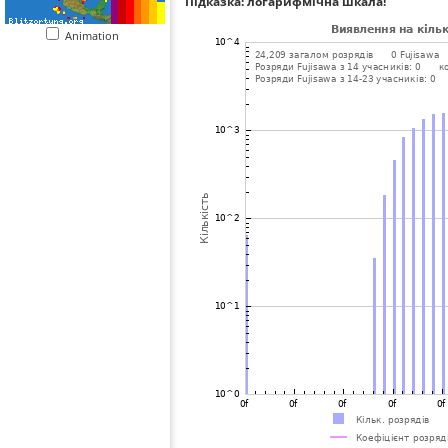
Підказка: логарифмічна шкала!
Animation