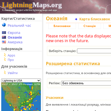
Lightning
Maps.org
A community project with free lightning maps and apps
Океанія
Карти/Статистика
Карта блискавок
Реальний час
Блискавки
Станція
М
Європа
Please note that the data displaye
Океанія
new ones in the future.
Америка
Інформація
Виберіть станцію:
Apps
Про
Розширена статистика
Для учасників
Увійти
Розширена статистика, в основному для опе
Регіон:
Учасники
Для виявлення і локалізації розряду, мінім