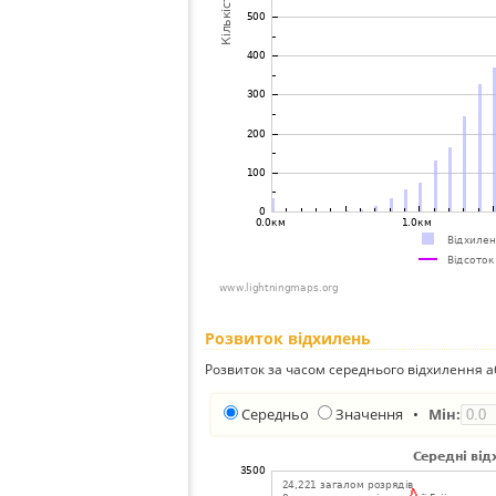
Розвиток відхилень
Розвиток за часом середнього відхилення а
Середньо
Значення
•
Мін: