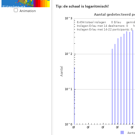
Tip: de schaal is logaritmisch!
Animation