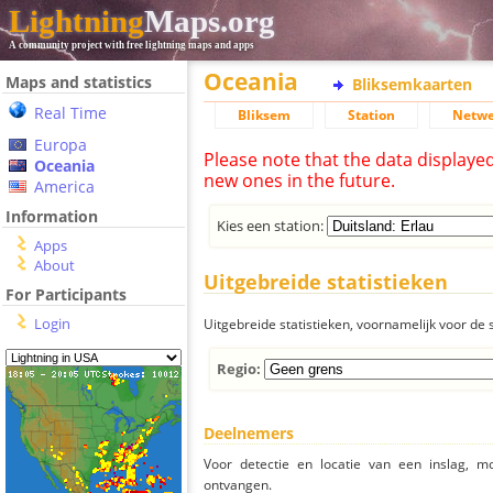
Lightning
Maps.org
A community project with free lightning maps and apps
Oceania
Maps and statistics
Bliksemkaarten
Real Time
Bliksem
Station
Netwe
Europa
Please note that the data displaye
Oceania
new ones in the future.
America
Information
Kies een station:
Apps
About
Uitgebreide statistieken
For Participants
Login
Uitgebreide statistieken, voornamelijk voor de s
Regio:
Deelnemers
Voor detectie en locatie van een inslag, 
ontvangen.