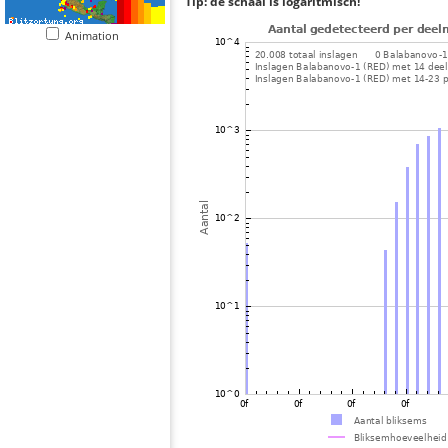
Tip: de schaal is logaritmisch!
Animation