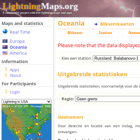
Lightning
Maps.org
A community project with free lightning maps and apps
Oceania
Maps and statistics
Bliksemkaarten
Real Time
Bliksem
Station
Netwe
Europa
Please note that the data displaye
Oceania
America
Kies een station:
Information
Apps
Uitgebreide statistieken
About
For Participants
Uitgebreide statistieken, voornamelijk voor de s
Login
Regio:
Deelnemers
Voor detectie en locatie van een inslag, 
ontvangen.