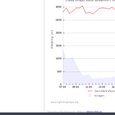
Vertaling Nederlands: Willem
MeteoMoes