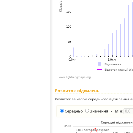
Розвиток відхилень
Розвиток за часом середнього відхилення а
Середньо
Значення
•
Мін: