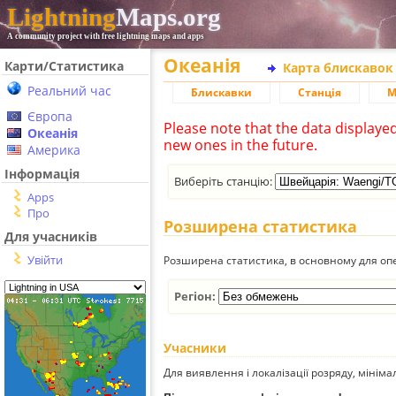
Lightning
Maps.org
A community project with free lightning maps and apps
Океанія
Карти/Статистика
Карта блискавок
Реальний час
Блискавки
Станція
М
Європа
Please note that the data displaye
Океанія
new ones in the future.
Америка
Інформація
Виберіть станцію:
Apps
Про
Розширена статистика
Для учасників
Увійти
Розширена статистика, в основному для опе
Регіон:
Учасники
Для виявлення і локалізації розряду, мінім