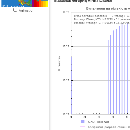
Підказка: логарифмічна шкала!
Animation