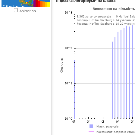
Підказка: логарифмічна шкала!
Animation