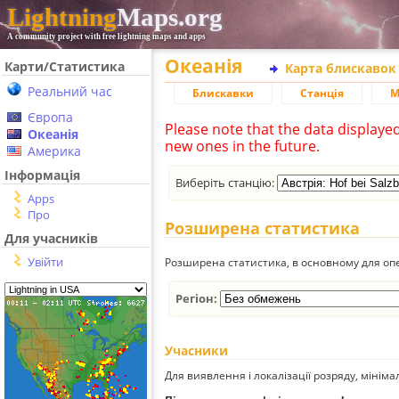
Lightning
Maps.org
A community project with free lightning maps and apps
Океанія
Карти/Статистика
Карта блискавок
Реальний час
Блискавки
Станція
М
Європа
Please note that the data displaye
Океанія
new ones in the future.
Америка
Інформація
Виберіть станцію:
Apps
Про
Розширена статистика
Для учасників
Увійти
Розширена статистика, в основному для опе
Регіон:
Учасники
Для виявлення і локалізації розряду, мінім