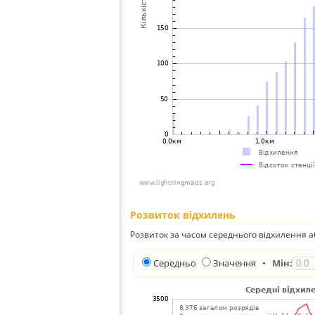
Розвиток відхилень
Розвиток за часом середнього відхилення а
Середньо
Значення
•
Мін: