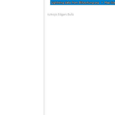
tulkojis Edgars Bušs