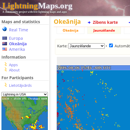
Lightning
Maps.org
A community project with free lightning maps and apps
Okeānija
Maps and statistics
Zibens karte
Real Time
Okeānija
Jaunzēlande
Europa
Okeānija
Karte:
•
Automāti
Amerika
Information
Apps
About
For Participants
Lietotājvārds