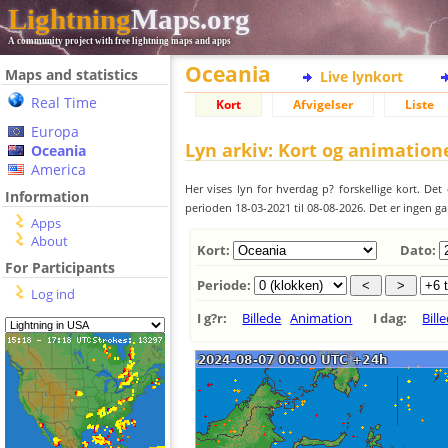
Lightning
Maps.org
A community project with free lightning maps and apps
Oceania
Maps and statistics
Live lynkort
Real Time
Kort
Afvigelser
Liste
Europa
Lyn arkiv: Kort og animation
Oceania
America
Her vises lyn for hverdag p? forskellige kort. Det 
Information
perioden 18-03-2021 til 08-08-2026. Det er ingen ga
Apps
About
Kort:
Dato:
For Participants
Periode:
Log ind
I g?r:
Billede
Animation
I dag:
Bill