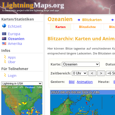
Lightning
Maps.org
A community project with free lightning maps and apps
Ozeanien
Karten/Statistiken
Blitzkarten
Echtzeit
Karten
Blitzdichte
Blit
Europa
Blitzarchiv: Karten und Ani
Ozeanien
Amerika
Hier können Blitze tagweise auf verschiedenen Ka
Infos
entsprechend längere Ladezeiten. Die Blitzdaten si
Apps
Über
Karte:
Datu
Für Teilnehmer
Zeitbereich:
Login
Gestern:
Bild
Animation
Heute:
B