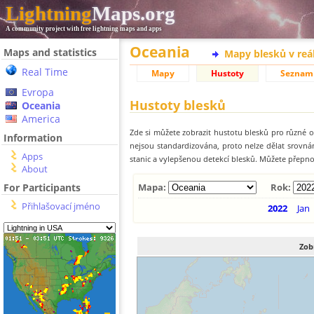
Lightning
Maps.org
A community project with free lightning maps and apps
Oceania
Maps and statistics
Mapy blesků v reá
Real Time
Mapy
Hustoty
Seznam
Evropa
Hustoty blesků
Oceania
America
Zde si můžete zobrazit hustotu blesků pro různé ob
Information
nejsou standardizována, proto nelze dělat srovn
Apps
stanic a vylepšenou detekcí blesků. Můžete přepnou
About
For Participants
Mapa:
Rok:
Přihlašovací jméno
2022
Jan
Zob