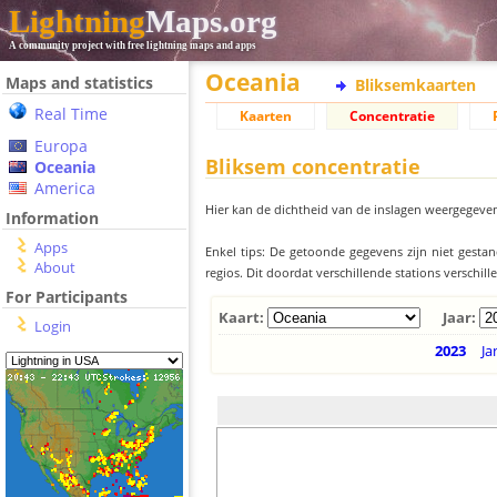
Lightning
Maps.org
A community project with free lightning maps and apps
Oceania
Maps and statistics
Bliksemkaarten
Real Time
Kaarten
Concentratie
Europa
Bliksem concentratie
Oceania
America
Hier kan de dichtheid van de inslagen weergegeven
Information
Apps
Enkel tips: De getoonde gegevens zijn niet gesta
About
regios. Dit doordat verschillende stations verschi
For Participants
Kaart:
Jaar:
Login
2023
Ja