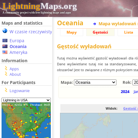
Lightning
Maps.org
A community project with free lightning maps and apps
Oceania
Maps and statistics
Mapa wyładowań 
W czasie rzeczywistym
Mapy
Gęstości
Lista
Europa
Gęstość wyładowań
Oceania
Ameryka
Tutaj można wyświetlić gęstość wyładowań dla r
Information
Dane wyświetlane tutaj nie sa standaryzowane
Apps
obszarów! Jest to związane z różnym pokryciem st
About
For Participants
Mapa:
Rok:
Logowanie
2024
Ja
Widok:
Gęstość 