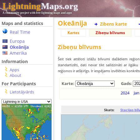
Lightning
Maps.org
A community project with free lightning maps and apps
Okeānija
Maps and statistics
Zibens karte
Real Time
Kartes
Zibeņu blīvums
Europa
Zibeņu blīvums
Okeānija
Amerika
Šeit tiek attēloti izlāžu blīvumi dažādiem reģion
Information
standartizēti, dati nevar tikt salīdzināti ar ilg
Apps
reģionos ir atšķirīgs. Ir iespējams izvēlēties konkrē
About
For Participants
Karte:
Gads:
Lietotājvārds
2024
Jan
Skats:
Stacijas bl