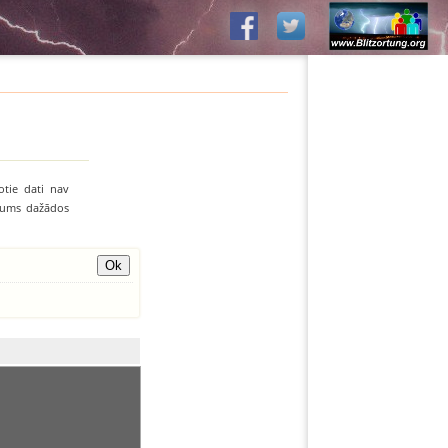
otie dati nav
līvums dažādos