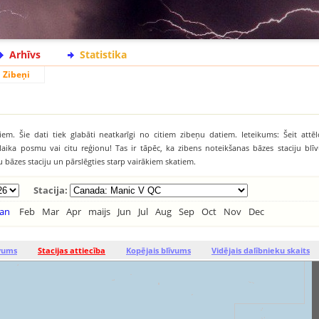
Arhīvs
Statistika
Zibeņi
iem. Šie dati tiek glabāti neatkarīgi no citiem zibeņu datiem. Ieteikums: Šeit attēl
āku laika posmu vai citu reģionu! Tas ir tāpēc, ka zibens noteikšanas bāzes staciju b
tu bāzes staciju un pārslēgties starp vairākiem skatiem.
Stacija:
Jan
Feb
Mar
Apr
maijs
Jun
Jul
Aug
Sep
Oct
Nov
Dec
īvums
Stacijas attiecība
Kopējais blīvums
Vidējais dalībnieku skaits