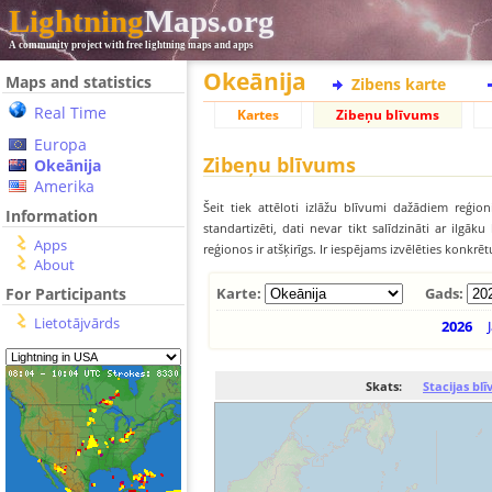
Lightning
Maps.org
A community project with free lightning maps and apps
Okeānija
Maps and statistics
Zibens karte
Real Time
Kartes
Zibeņu blīvums
Europa
Zibeņu blīvums
Okeānija
Amerika
Šeit tiek attēloti izlāžu blīvumi dažādiem reģion
Information
standartizēti, dati nevar tikt salīdzināti ar ilg
Apps
reģionos ir atšķirīgs. Ir iespējams izvēlēties konkrē
About
For Participants
Karte:
Gads:
Lietotājvārds
2026
Skats:
Stacijas bl