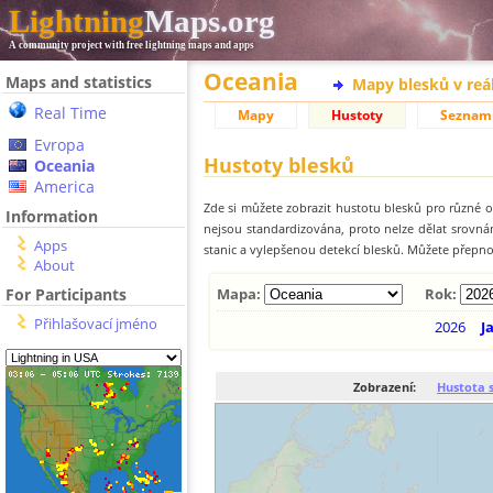
Lightning
Maps.org
A community project with free lightning maps and apps
Oceania
Maps and statistics
Mapy blesků v reá
Real Time
Mapy
Hustoty
Seznam
Evropa
Hustoty blesků
Oceania
America
Zde si můžete zobrazit hustotu blesků pro různé ob
Information
nejsou standardizována, proto nelze dělat srovn
Apps
stanic a vylepšenou detekcí blesků. Můžete přepnou
About
For Participants
Mapa:
Rok:
Přihlašovací jméno
2026
J
Zobrazení:
Hustota 