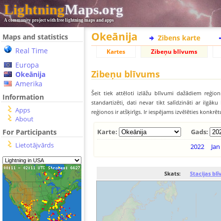
Lightning
Maps.org
A community project with free lightning maps and apps
Okeānija
Maps and statistics
Zibens karte
Real Time
Kartes
Zibeņu blīvums
Europa
Zibeņu blīvums
Okeānija
Amerika
Šeit tiek attēloti izlāžu blīvumi dažādiem reģion
Information
standartizēti, dati nevar tikt salīdzināti ar ilg
Apps
reģionos ir atšķirīgs. Ir iespējams izvēlēties konkrē
About
For Participants
Karte:
Gads:
Lietotājvārds
2022
Jan
Skats:
Stacijas bl