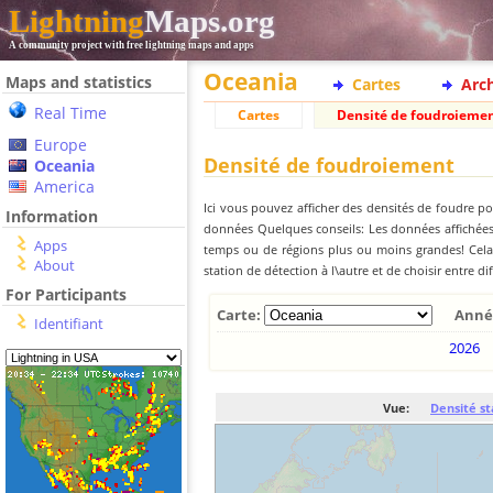
Lightning
Maps.org
A community project with free lightning maps and apps
Oceania
Maps and statistics
Cartes
Arc
Real Time
Cartes
Densité de foudroieme
Europe
Densité de foudroiement
Oceania
America
Ici vous pouvez afficher des densités de foudre po
Information
données Quelques conseils: Les données affichées 
Apps
temps ou de régions plus ou moins grandes! Cela e
About
station de détection à l\autre et de choisir entre di
For Participants
Carte:
Anné
Identifiant
2026
Vue:
Densité st