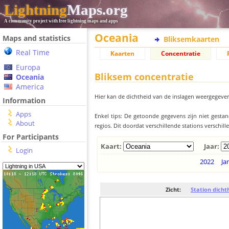
Lightning
Maps.org
A community project with free lightning maps and apps
Oceania
Maps and statistics
Bliksemkaarten
Real Time
Kaarten
Concentratie
Europa
Bliksem concentratie
Oceania
America
Hier kan de dichtheid van de inslagen weergegeven
Information
Apps
Enkel tips: De getoonde gegevens zijn niet gesta
About
regios. Dit doordat verschillende stations verschi
For Participants
Kaart:
Jaar:
Login
2022
Ja
Zicht:
Station dicht