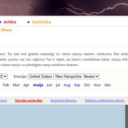
Arhīvs
Statistika
Zibeņi
iem. Šie dati tiek glabāti neatkarīgi no citiem zibeņu datiem. Ieteikums: Šeit attēl
āku laika posmu vai citu reģionu! Tas ir tāpēc, ka zibens noteikšanas bāzes staciju b
tu bāzes staciju un pārslēgties starp vairākiem skatiem.
Stacija:
Feb
Mar
Apr
maijs
Jun
Jul
Aug
Sep
Oct
Nov
Dec
īvums
Stacijas attiecība
Kopējais blīvums
Vidējais dalībnieku skaits