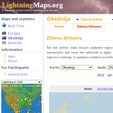
Lightning
Maps.org
A community project with free lightning maps and apps
Okeānija
Maps and statistics
Zibens karte
Real Time
Kartes
Zibeņu blīvums
Europa
Zibeņu blīvums
Okeānija
Amerika
Šeit tiek attēloti izlāžu blīvumi dažādiem reģion
Information
standartizēti, dati nevar tikt salīdzināti ar ilg
Apps
reģionos ir atšķirīgs. Ir iespējams izvēlēties konkrē
About
For Participants
Karte:
Gads:
Lietotājvārds
2022
Jan
Skats:
Stacijas bl