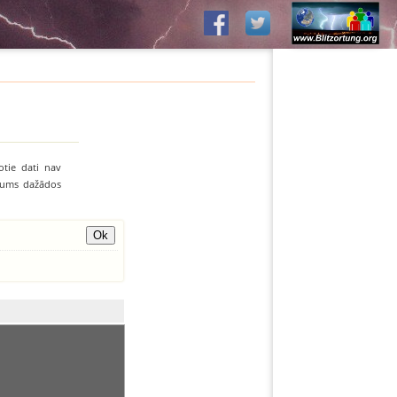
otie dati nav
līvums dažādos