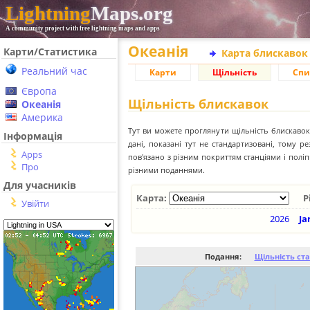
Lightning
Maps.org
A community project with free lightning maps and apps
Океанія
Карти/Статистика
Карта блискавок
Реальний час
Карти
Щільність
Спи
Європа
Щільність блискавок
Океанія
Америка
Тут ви можете проглянути щільність блискавок 
Інформація
дані, показані тут не стандартизовані, тому 
Apps
пов'язано з різним покриттям станціями і пол
Про
різними поданнями.
Для учасників
Карта:
Р
Увійти
2026
Ja
Подання:
Щільність ст