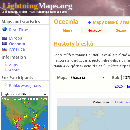
Lightning
Maps.org
A community project with free lightning maps and apps
Oceania
Maps and statistics
Mapy blesků v reá
Real Time
Mapy
Hustoty
Seznam
Evropa
Hustoty blesků
Oceania
America
Zde si můžete zobrazit hustotu blesků pro různé ob
Information
nejsou standardizována, proto nelze dělat srovn
Apps
stanic a vylepšenou detekcí blesků. Můžete přepnou
About
For Participants
Mapa:
Rok:
Přihlašovací jméno
2026
J
Zobrazení:
Hustota 