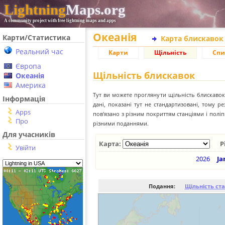
Lightning
Maps.org
A community project with free lightning maps and apps
Океанія
Карти/Статистика
Карта блискавок
Реальний час
Карти
Щільність
Спи
Європа
Щільність блискавок
Океанія
Америка
Тут ви можете проглянути щільність блискавок 
Інформація
дані, показані тут не стандартизовані, тому 
Apps
пов'язано з різним покриттям станціями і пол
Про
різними поданнями.
Для учасників
Карта:
Р
Увійти
2026
Ja
Подання:
Щільність ст