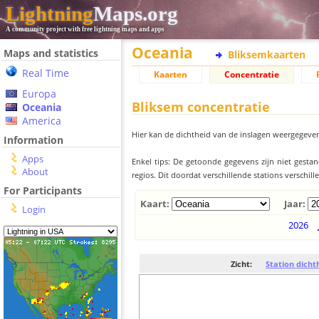
Lightning
Maps.org
A community project with free lightning maps and apps
Oceania
Maps and statistics
Bliksemkaarten
Real Time
Kaarten
Concentratie
Europa
Bliksem concentratie
Oceania
America
Hier kan de dichtheid van de inslagen weergegeven
Information
Apps
Enkel tips: De getoonde gegevens zijn niet gesta
About
regios. Dit doordat verschillende stations verschi
For Participants
Kaart:
Jaar:
Login
2026
Zicht:
Station dicht