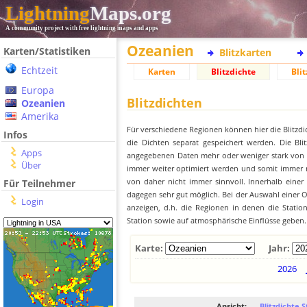
Lightning
Maps.org
A community project with free lightning maps and apps
Ozeanien
Karten/Statistiken
Blitzkarten
Echtzeit
Karten
Blitzdichte
Blit
Europa
Blitzdichten
Ozeanien
Amerika
Für verschiedene Regionen können hier die Blitzdi
Infos
die Dichten separat gespeichert werden. Die Blit
Apps
angegebenen Daten mehr oder weniger stark von der
Über
immer weiter optimiert werden und somit immer me
von daher nicht immer sinnvoll. Innerhalb einer
Für Teilnehmer
dagegen sehr gut möglich. Bei der Auswahl einer Or
Login
anzeigen, d.h. die Regionen in denen die Stati
Station sowie auf atmosphärische Einflüsse geben.
Karte:
Jahr:
2026
Ansicht:
Blitzdichte S