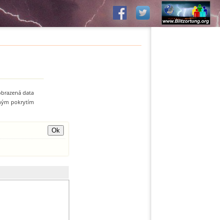
zobrazená data
zným pokrytím