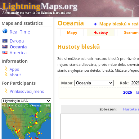
Lightning
Maps.org
A community project with free lightning maps and apps
Oceania
Maps and statistics
Mapy blesků v reá
Real Time
Mapy
Hustoty
Seznam
Evropa
Hustoty blesků
Oceania
America
Zde si můžete zobrazit hustotu blesků pro různé ob
Information
nejsou standardizována, proto nelze dělat srovn
Apps
stanic a vylepšenou detekcí blesků. Můžete přepnou
About
For Participants
Mapa:
Rok:
Přihlašovací jméno
2026
J
Zobrazení:
Hustota 