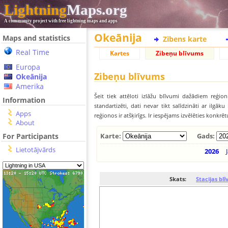
Lightning
Maps.org
A community project with free lightning maps and apps
Okeānija
Maps and statistics
Zibens karte
Real Time
Kartes
Zibeņu blīvums
Europa
Zibeņu blīvums
Okeānija
Amerika
Šeit tiek attēloti izlāžu blīvumi dažādiem reģion
Information
standartizēti, dati nevar tikt salīdzināti ar ilg
Apps
reģionos ir atšķirīgs. Ir iespējams izvēlēties konkrē
About
For Participants
Karte:
Gads:
Lietotājvārds
2026
Skats:
Stacijas bl