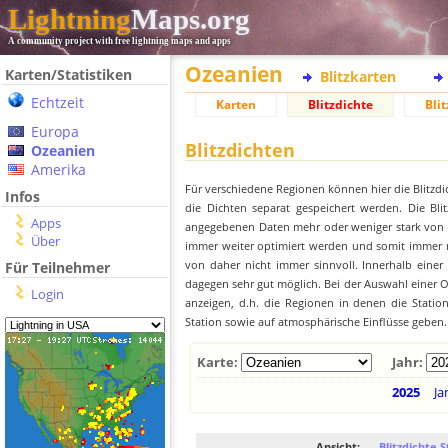
Lightning
Maps.org
A community project with free lightning maps and apps
Ozeanien
Karten/Statistiken
Blitzkarten
Echtzeit
Karten
Blitzdichte
Blit
Europa
Blitzdichten
Ozeanien
Amerika
Für verschiedene Regionen können hier die Blitzdi
Infos
die Dichten separat gespeichert werden. Die Blit
Apps
angegebenen Daten mehr oder weniger stark von der
Über
immer weiter optimiert werden und somit immer me
von daher nicht immer sinnvoll. Innerhalb einer
Für Teilnehmer
dagegen sehr gut möglich. Bei der Auswahl einer Or
Login
anzeigen, d.h. die Regionen in denen die Stati
Station sowie auf atmosphärische Einflüsse geben.
Karte:
Jahr:
2025
Ja
Ansicht:
Blitzdichte S