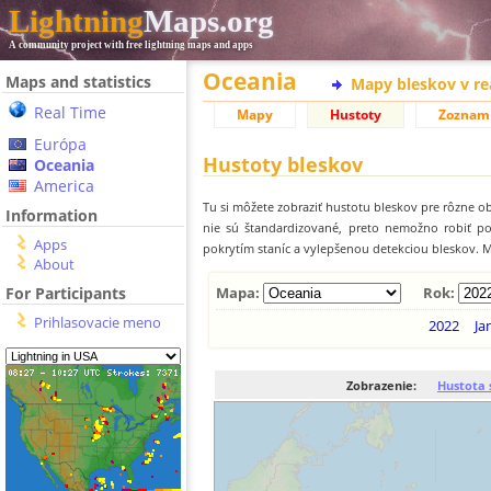
Lightning
Maps.org
A community project with free lightning maps and apps
Oceania
Maps and statistics
Mapy bleskov v r
Real Time
Mapy
Hustoty
Zoznam
Európa
Hustoty bleskov
Oceania
America
Tu si môžete zobraziť hustotu bleskov pre rôzne ob
Information
nie sú štandardizované, preto nemožno robiť p
Apps
pokrytím staníc a vylepšenou detekciou bleskov. M
About
For Participants
Mapa:
Rok:
Prihlasovacie meno
2022
Ja
Zobrazenie:
Hustota 