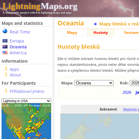
Lightning
Maps.org
A community project with free lightning maps and apps
Oceania
Maps and statistics
Mapy blesků v reá
Real Time
Mapy
Hustoty
Seznam
Evropa
Hustoty blesků
Oceania
America
Zde si můžete zobrazit hustotu blesků pro různé ob
Information
nejsou standardizována, proto nelze dělat srovn
Apps
stanic a vylepšenou detekcí blesků. Můžete přepnou
About
For Participants
Mapa:
Rok:
Přihlašovací jméno
2026
J
Zobrazení:
Hustota 