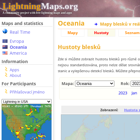
Lightning
Maps.org
A community project with free lightning maps and apps
Oceania
Maps and statistics
Mapy blesků v reá
Real Time
Mapy
Hustoty
Seznam
Evropa
Hustoty blesků
Oceania
America
Zde si můžete zobrazit hustotu blesků pro různé ob
Information
nejsou standardizována, proto nelze dělat srovn
Apps
stanic a vylepšenou detekcí blesků. Můžete přepnou
About
For Participants
Mapa:
Rok:
Přihlašovací jméno
2023
Jan
Zobrazení:
Hustota 