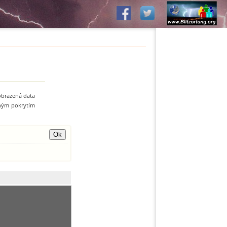
zobrazená data
zným pokrytím