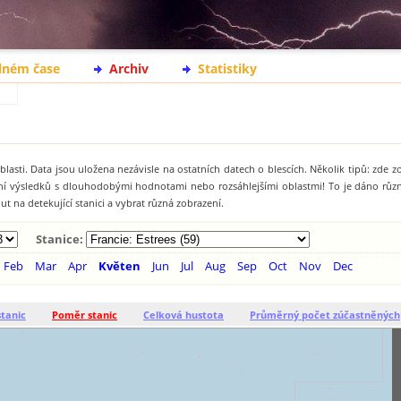
lném čase
Archiv
Statistiky
lasti. Data jsou uložena nezávisle na ostatních datech o blescích. Několik tipů: zde 
ání výsledků s dlouhodobými hodnotami nebo rozsáhlejšími oblastmi! To je dáno rů
t na detekující stanici a vybrat různá zobrazení.
Stanice:
Feb
Mar
Apr
Květen
Jun
Jul
Aug
Sep
Oct
Nov
Dec
stanic
Poměr stanic
Celková hustota
Průměrný počet zúčastněných