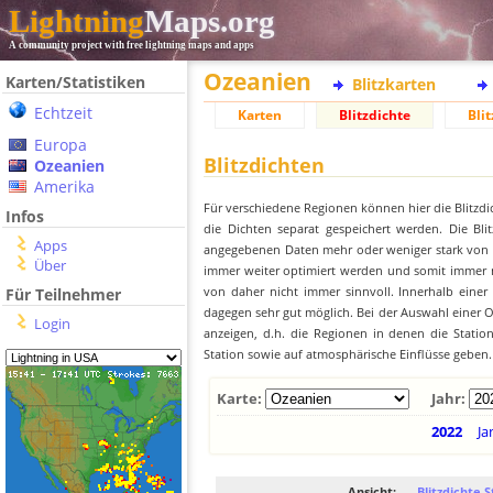
Lightning
Maps.org
A community project with free lightning maps and apps
Ozeanien
Karten/Statistiken
Blitzkarten
Echtzeit
Karten
Blitzdichte
Blit
Europa
Blitzdichten
Ozeanien
Amerika
Für verschiedene Regionen können hier die Blitzdi
Infos
die Dichten separat gespeichert werden. Die Blit
Apps
angegebenen Daten mehr oder weniger stark von der
Über
immer weiter optimiert werden und somit immer me
von daher nicht immer sinnvoll. Innerhalb einer
Für Teilnehmer
dagegen sehr gut möglich. Bei der Auswahl einer Or
Login
anzeigen, d.h. die Regionen in denen die Stati
Station sowie auf atmosphärische Einflüsse geben.
Karte:
Jahr:
2022
Ja
Ansicht:
Blitzdichte S